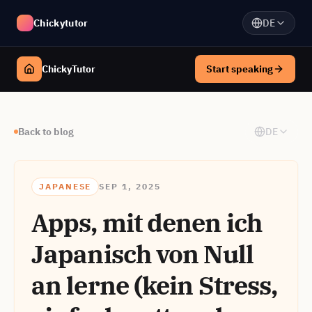
Chickytutor
DE
ChickyTutor
Start speaking
Back to blog
DE
JAPANESE
SEP 1, 2025
Apps, mit denen ich
Japanisch von Null
an lerne (kein Stress,