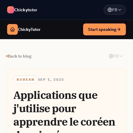
Chickytutor
FR
ChickyTutor
Start speaking
Back to blog
FR
KOREAN
SEP 1, 2025
Applications que
j'utilise pour
apprendre le coréen